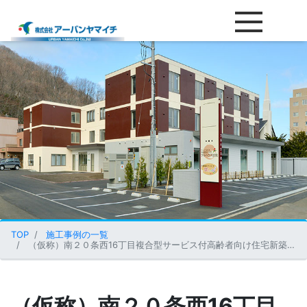
（仮称）南２０条西16丁目複
TOP
施工事例の一覧
（仮称）南２０条西16丁目複合型サービス付高齢者向け住宅新築工事
（仮称）南２０条西16丁目