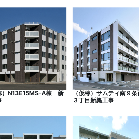
）N13E15MS-A棟 新
（仮称）サムティ南９条
事
３丁目新築工事