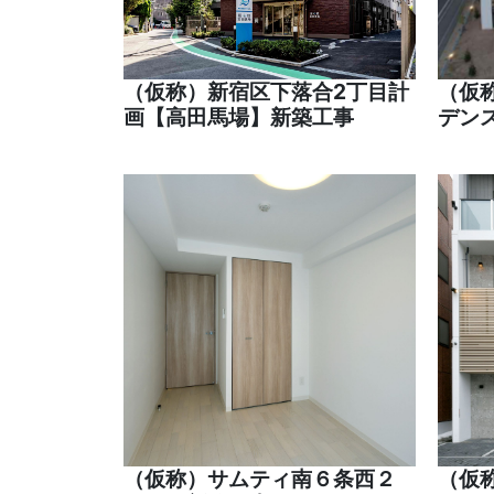
（仮称）新宿区下落合2丁目計
（仮
画【高田馬場】新築工事
デン
（仮称）サムティ南６条西２
（仮