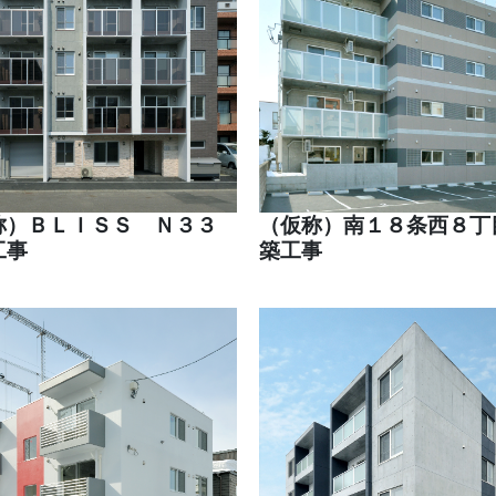
称）ＢＬＩＳＳ Ｎ３３
（仮称）南１８条西８丁
工事
築工事