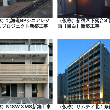
称）北海道BPシニアレジ
（仮称）新宿区下落合3
スプロジェクト新築工事
画【目白】新築工事
称）N18W３MS新築工事
（仮称）サムティ北１条