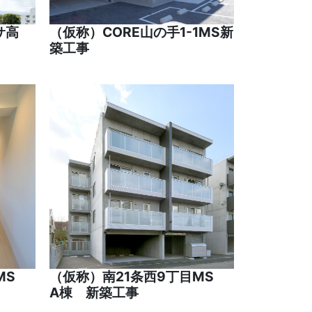
サ高
（仮称）CORE山の手1-1MS新
築工事
目MS
（仮称）南21条西9丁目MS
A棟 新築工事