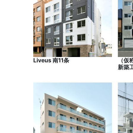
Liveus 南11条
（仮
新築