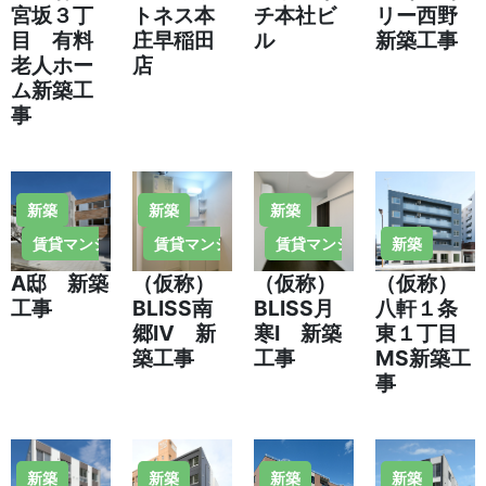
宮坂３丁
トネス本
チ本社ビ
リー西野
目 有料
庄早稲田
ル
新築工事
老人ホー
店
ム新築工
事
新築
新築
新築
賃貸マンション・住宅
賃貸マンション・住宅
賃貸マンション・住宅
新築
A邸 新築
（仮称）
（仮称）
（仮称）
工事
BLISS南
BLISS月
八軒１条
郷Ⅳ 新
寒Ⅰ 新築
東１丁目
築工事
工事
MS新築工
事
新築
新築
新築
新築