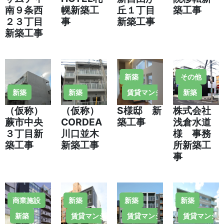
南９条西
幌新築工
丘１丁目
築工事
２３丁目
事
新築工事
新築工事
新築
その他
新築
新築
賃貸マンション・住宅
新築
（仮称）
（仮称）
S様邸 新
株式会社
蕨市中央
CORDEA
築工事
浅倉水道
３丁目新
川口並木
様 事務
築工事
新築工事
所新築工
事
商業施設
新築
新築
新築
新築
賃貸マンション・住宅
賃貸マンション・住宅
賃貸マンシ