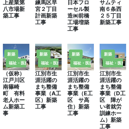
上産業第
練馬区早
日本フロ
サムティ
八市場新
宮２丁目
ーセル製
南６条西
築工事
計画新築
造㈱前橋
２５丁目
工事
工場増築
新築工事
工事
新築
新築
新築
新築
福祉・医療施設
福祉・医療施設
福祉・医療施設
福祉・医療
（仮称）
江別市生
江別市生
江別市生
江戸川区
涯活躍の
涯活躍の
涯活躍の
南篠崎
まち整備
まち整備
まち整備
町 有料
事業（A工
事業（E工
事業（D工
老人ホー
区）新築
区 サ高
区 障が
ム新築工
工事
住）新築
い者就労
事
工事
訓練ホー
ム）新築
工事