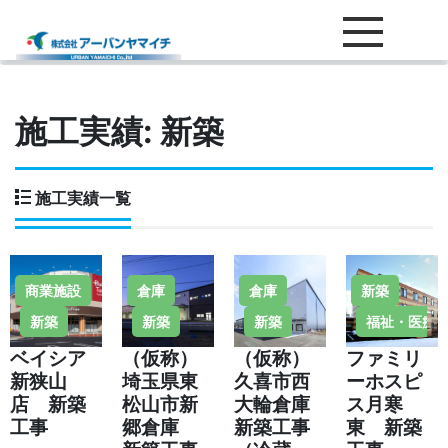
TOP
建築状態
新築
施工実績:
新築
施工実績一覧
商業施設
倉庫
倉庫
新築
新築
新築
新築
福祉・医療
ベイシア
（仮称）
（仮称）
ファミリ
新狭山
埼玉県東
久喜市西
ーホスピ
店 新築
松山市新
大輪倉庫
ス月寒
工事
郷倉庫
新築工事
東 新築