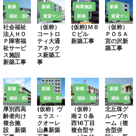
新築
新築
商業施設
新築
福祉・医療施設
賃貸マンション・住宅
新築
賃貸マンシ
社会福祉
（仮称）
(仮称)ＭＢ
（仮称）
法人ＨＯ
コートロ
Ｃビル
ＰＯＳＡ
Ｐ障害福
ティ大通
新築工事
宮の沢新
祉サービ
アネック
築工事
ス施設
ス新築工
新築工事
事
新築
新築
新築
新築
福祉・医療施設
福祉・医療施設
福祉・医療施設
福祉・医療
厚別西高
(仮称）ヴ
（仮称）
北丘珠グ
齢者向け
ェラス・
南２０条
ループホ
複合施
クオーレ
西16丁目
ーム（複
設 新築
山鼻新築
複合型サ
合型併