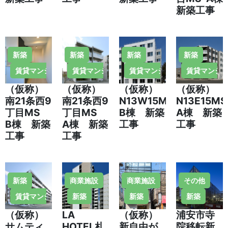
新築工事
新築
新築
新築
新築
賃貸マンション・住宅
賃貸マンション・住宅
賃貸マンション・住宅
賃貸マンシ
（仮称）
（仮称）
（仮称）
（仮称）
南21条西9
南21条西9
N13W15MS-
N13E15MS
丁目MS
丁目MS
B棟 新築
A棟 新築
B棟 新築
A棟 新築
工事
工事
工事
工事
新築
商業施設
商業施設
その他
賃貸マンション・住宅
新築
新築
新築
（仮称）
LA
（仮称）
浦安市寺
サムティ
HOTEL札
新自由が
院移転新