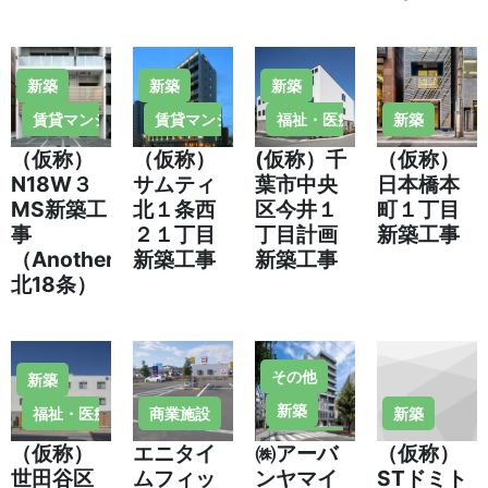
新築
新築
新築
賃貸マンション・住宅
賃貸マンション・住宅
福祉・医療施設
新築
（仮称）
（仮称）
(仮称）千
（仮称）
N18W３
サムティ
葉市中央
日本橋本
MS新築工
北１条西
区今井１
町１丁目
事
２１丁目
丁目計画
新築工事
（AnotherSky
新築工事
新築工事
北18条）
その他
新築
新築
福祉・医療施設
商業施設
新築
賃貸マンション・住宅
（仮称）
エニタイ
㈱アーバ
（仮称）
世田谷区
ムフィッ
ンヤマイ
STドミト