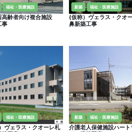
福祉・医療施設
新築
福祉・医療施設
西高齢者向け複合施設
(仮称）ヴェラス・クオ
工事
鼻新築工事
福祉・医療施設
新築
福祉・医療施設
称）ヴェラス・クオーレ札
介護老人保健施設ハート