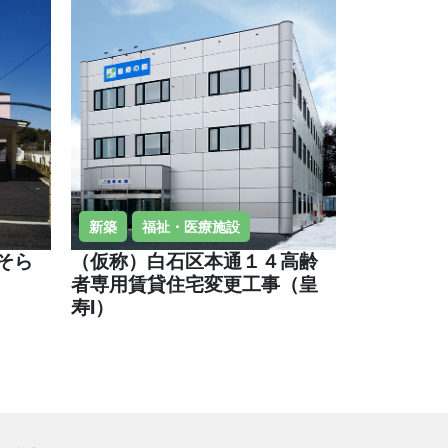
新築
福祉・医療施設
そら
（仮称）白石区本通１４高齢
者専用賃貸住宅変更工事（皇
寿Ⅰ）