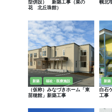
型併設） 新築工事（菜の
幌北
花 北丘珠館）
新築
福祉・医療施設
新築
（仮称）みなづきホーム「東
白石
苗穂館」新築工事
工事