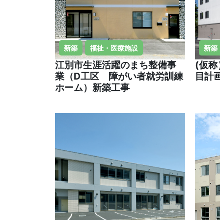
新築
福祉・医療施設
新築
江別市生涯活躍のまち整備事
(仮
業（D工区 障がい者就労訓練
目計
ホーム）新築工事