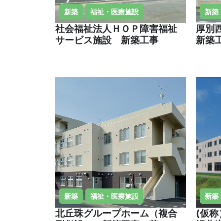
新築
福祉・医療施設
新築
社会福祉法人ＨＯＰ障害福祉
厚別
サービス施設 新築工事
新築
新築
福祉・医療施設
新築
北丘珠グループホーム（複合
(仮