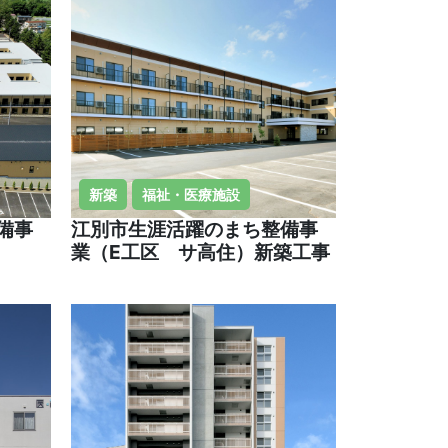
新築
福祉・医療施設
備事
江別市生涯活躍のまち整備事
業（E工区 サ高住）新築工事