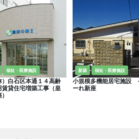
福祉・医療施設
新築
福祉・医療施設
称）白石区本通１４高齢
小規模多機能居宅施設 
用賃貸住宅増築工事（皇
ーれ新座
築）