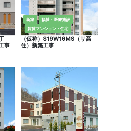
新築
福祉・医療施設
賃貸マンション・住宅
丁
（仮称）S19W16MS（サ高
工事
住）新築工事