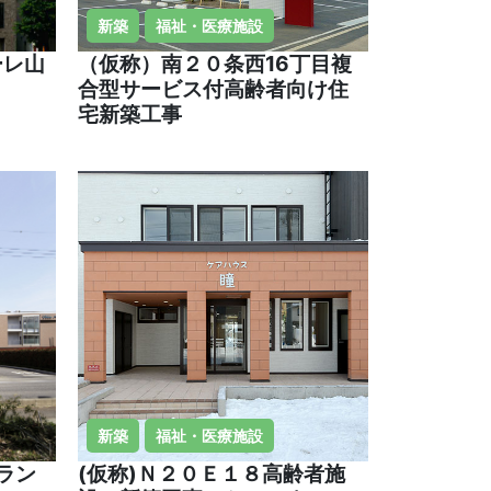
新築
福祉・医療施設
ーレ山
（仮称）南２０条西16丁目複
合型サービス付高齢者向け住
宅新築工事
新築
福祉・医療施設
ラン
(仮称)Ｎ２０Ｅ１８高齢者施