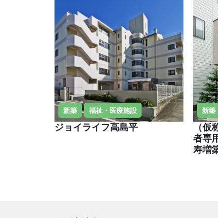
新築
福祉・医療施設
新築
ジョイライフ高島平
（仮
者専
寿増