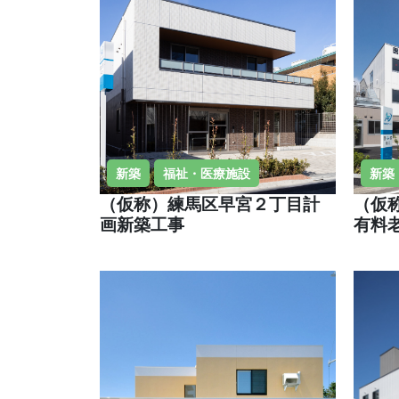
新築
福祉・医療施設
新築
（仮称）練馬区早宮２丁目計
（仮
画新築工事
有料