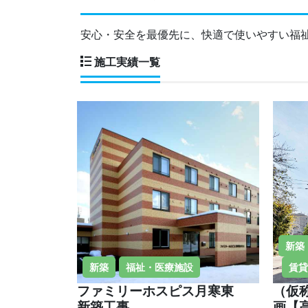
安心・安全を最優先に、快適で使いやすい福
施工実績一覧
新築
新築
福祉・医療施設
賃貸
ファミリーホスピス月寒東
（仮
新築工事
画【