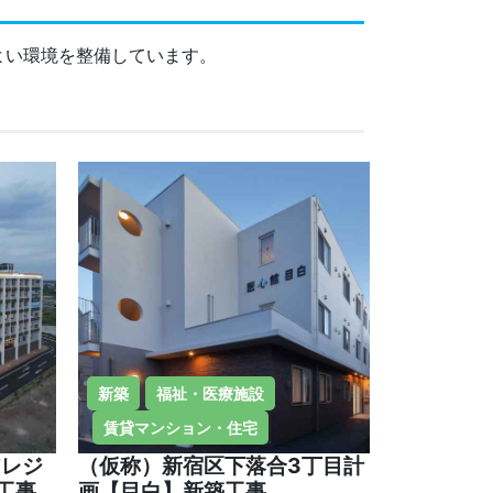
よい環境を整備しています。
新築
福祉・医療施設
賃貸マンション・住宅
アレジ
（仮称）新宿区下落合3丁目計
工事
画【目白】新築工事