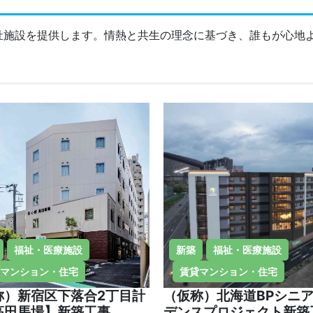
祉施設を提供します。情熱と共生の理念に基づき、誰もが心地
福祉・医療施設
新築
福祉・医療施設
マンション・住宅
賃貸マンション・住宅
称）新宿区下落合2丁目計
（仮称）北海道BPシニ
高田馬場】新築工事
デンスプロジェクト新築