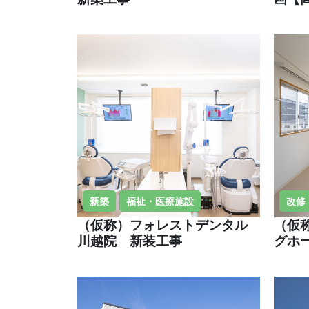
新築
福祉・医療施設
改修
（仮称）フォレストデンタル
（仮
川越院 新装工事
グホ