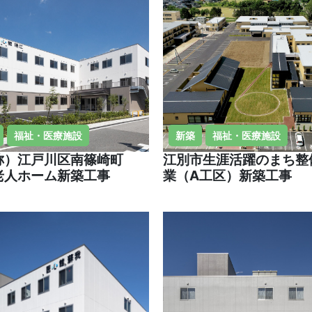
福祉・医療施設
新築
福祉・医療施設
称）江戸川区南篠崎町
江別市生涯活躍のまち整
老人ホーム新築工事
業（A工区）新築工事