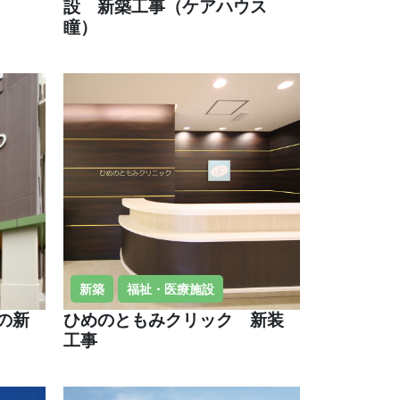
設 新築工事（ケアハウス
瞳）
新築
福祉・医療施設
の新
ひめのともみクリック 新装
工事